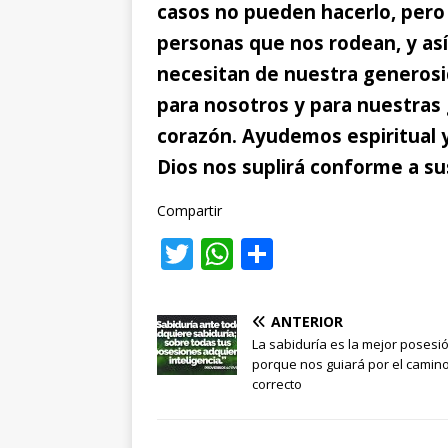
casos no pueden hacerlo, pero
personas que nos rodean, y as
necesitan de nuestra generosi
para nosotros y para nuestras
corazón. Ayudemos espiritual 
Dios nos suplirá conforme a su
Compartir
T
W
C
w
h
o
it
at
m
ANTERIOR
te
s
p
La sabiduría es la mejor posesi
porque nos guiará por el camin
r
A
ar
correcto
p
ti
p
r