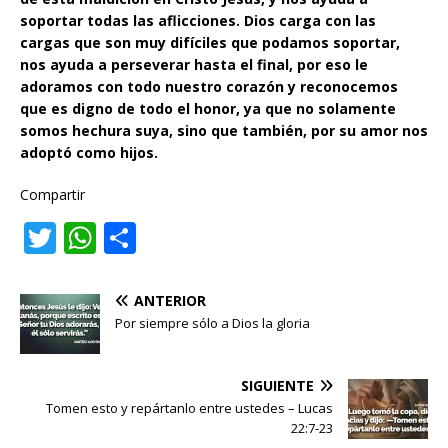
soportar todas las aflicciones. Dios carga con las
cargas que son muy difíciles que podamos soportar,
nos ayuda a perseverar hasta el final, por eso le
adoramos con todo nuestro corazón y reconocemos
que es digno de todo el honor, ya que no solamente
somos hechura suya, sino que también, por su amor nos
adoptó como hijos.
Compartir
T
W
C
w
h
o
it
at
m
ANTERIOR
te
s
p
Por siempre sólo a Dios la gloria
r
A
ar
p
ti
SIGUIENTE
Tomen esto y repártanlo entre ustedes – Lucas
p
r
22:7-23