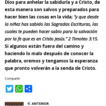
Dios para anhelar la sabiduría y a Cristo, de
esta manera son salvos y preparados para
hacer bien las cosas en la vida;
“y que desde
la niñez has sabido las Sagradas Escrituras, las
cuales te pueden hacer sabio para la salvación
por la fe que es en Cristo Jesús.” 2 Timoteo 3:15.
Si algunos están fuera del camino y
haciendo lo malo después de conocer la
palabra, oremos y tengamos la esperanza
que pronto volverán a la senda de Cristo.
Compartir
T
W
C
w
h
o
it
at
m
ANTERIOR