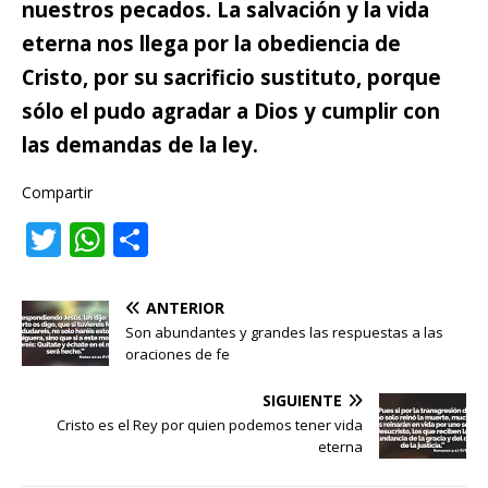
nuestros pecados. La salvación y la vida
eterna nos llega por la obediencia de
Cristo, por su sacrificio sustituto, porque
sólo el pudo agradar a Dios y cumplir con
las demandas de la ley.
Compartir
T
W
C
w
h
o
it
at
m
ANTERIOR
te
s
p
Son abundantes y grandes las respuestas a las
oraciones de fe
r
A
ar
p
ti
SIGUIENTE
Cristo es el Rey por quien podemos tener vida
p
r
eterna