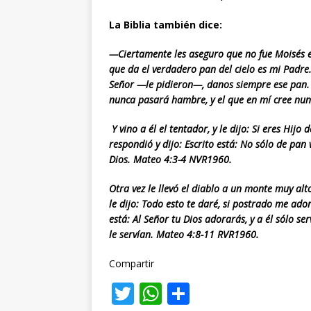
La Biblia también dice:
—Ciertamente les aseguro que no fue Moisés el
que da el verdadero pan del cielo es mi Padre.
Señor —le pidieron—, danos siempre ese pan. 
nunca pasará hambre, y el que en mí cree nun
Y vino a él el tentador, y le dijo: Si eres Hijo
respondió y dijo: Escrito está: No sólo de pan
Dios. Mateo 4:3-4 NVR1960.
Otra vez le llevó el diablo a un monte muy alto
le dijo: Todo esto te daré, si postrado me ador
está: Al Señor tu Dios adorarás, y a él sólo ser
le servían. Mateo 4:8-11 RVR1960.
Compartir
T
W
C