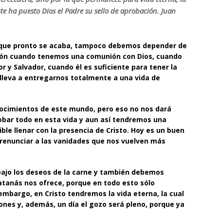
ste ha puesto Dios el Padre su sello de aprobación. Juan
lo que pronto se acaba, tampoco debemos depender de
cción cuando tenemos una comunión con Dios, cuando
 y Salvador, cuando él es suficiente para tener la
s lleva a entregarnos totalmente a una vida de
ocimientos de este mundo, pero eso no nos dará
obar todo en esta vida y aun así tendremos una
ible llenar con la presencia de Cristo. Hoy es un buen
y renunciar a las vanidades que nos vuelven más
bajo los deseos de la carne y también debemos
satanás nos ofrece, porque en todo esto sólo
embargo, en Cristo tendremos la vida eterna, la cual
iones y, además, un día el gozo será pleno, porque ya