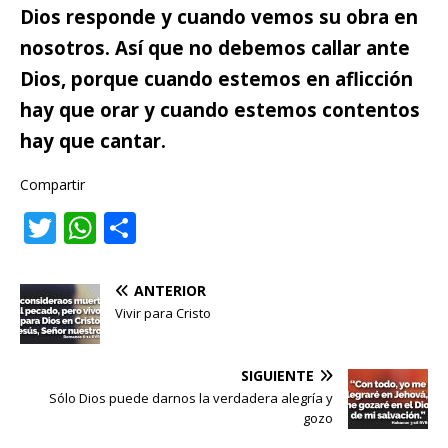
Dios responde y cuando vemos su obra en
nosotros. Así que no debemos callar ante
Dios, porque
cuando estemos en aflicción
hay que orar y cuando estemos contentos
hay que cantar.
Compartir
T
W
C
w
h
o
it
at
m
ANTERIOR
te
s
p
Vivir para Cristo
r
A
ar
p
ti
SIGUIENTE
Sólo Dios puede darnos la verdadera alegría y
p
r
gozo