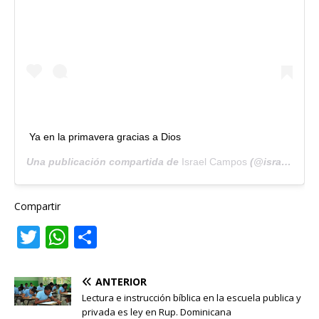
Ya en la primavera gracias a Dios
Una publicación compartida de
Israel Campos
(@israelkampos) el
Compartir
T
W
C
w
h
o
it
at
m
ANTERIOR
te
s
p
Lectura e instrucción bíblica en la escuela publica y
privada es ley en Rup. Dominicana