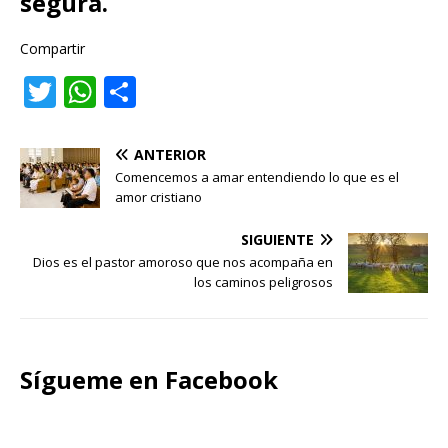
segura.
Compartir
T
W
C
w
h
o
it
at
m
ANTERIOR
te
s
p
Comencemos a amar entendiendo lo que es el
amor cristiano
r
A
ar
p
ti
SIGUIENTE
Dios es el pastor amoroso que nos acompaña en
p
r
los caminos peligrosos
Sígueme en Facebook