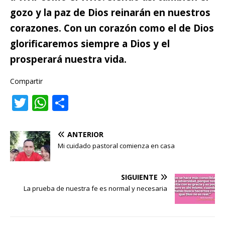
gozo y la paz de Dios reinarán en nuestros
corazones. Con un corazón como el de Dios
glorificaremos siempre a Dios y el
prosperará nuestra vida.
Compartir
T
W
C
w
h
o
it
at
m
ANTERIOR
te
s
p
Mi cuidado pastoral comienza en casa
r
A
ar
p
ti
SIGUIENTE
La prueba de nuestra fe es normal y necesaria
p
r