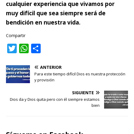
cualquier experiencia que vivamos por
muy difícil que sea siempre será de
bendición en nuestra vida.
Compartir
T
W
C
w
h
o
it
at
m
ANTERIOR
te
s
p
Para este tiempo difícil Dios es nuestra protección
y provisión
r
A
ar
p
ti
SIGUIENTE
Dios da y Dios quita pero con él siempre estamos
p
r
bien