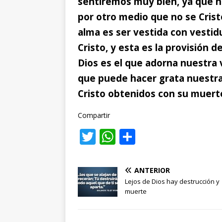
sentiremos muy bien,
ya que n
por otro medio que no se Crist
alma es ser vestida con vestid
Cristo, y esta es la provisión d
Dios
es el que adorna nuestra vi
que puede hacer grata nuestra 
Cristo obtenidos con su muerte 
Compartir
T
W
C
w
h
o
it
at
m
ANTERIOR
te
s
p
Lejos de Dios hay destrucción y
muerte
r
A
ar
p
ti