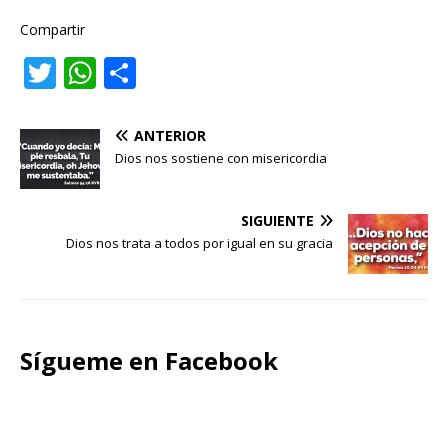
Compartir
T
W
C
w
h
o
it
at
m
ANTERIOR
te
s
p
Dios nos sostiene con misericordia
r
A
ar
p
ti
SIGUIENTE
Dios nos trata a todos por igual en su gracia
p
r
Sígueme en Facebook