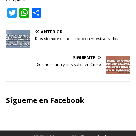
T
W
C
w
h
o
it
at
m
ANTERIOR
te
s
p
Dios siempre es necesario en nuestras vidas
r
A
ar
p
ti
SIGUIENTE
Dios nos sana y nos salva en Cristo
p
r
Sígueme en Facebook