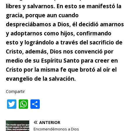
libres y salvarnos. En esto se manifestó la
gracia, porque aun cuando
despreciábamos a Dios, él decidió amarnos
y adoptarnos como hijos, confirmando
esto y lográndolo a través del sacrificio de
Cristo, además, Dios nos convenció por
medio de su Espíritu Santo para creer en
Cristo por la misma fe que brotó al oír el
evangelio de la salvación.
Compartir
T
W
C
w
h
o
it
at
m
ANTERIOR
Encomendémonos a Dios