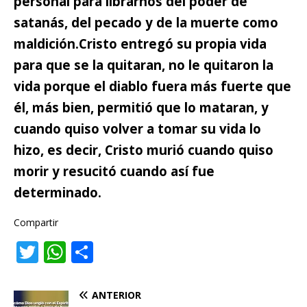
personal para librarnos del poder de
satanás,
del pecado y de la muerte como
maldición.
Cristo entregó su propia vida
para que se la quitaran,
no le quitaron la
vida porque el diablo fuera más fuerte que
él, más bien, permitió que lo mataran, y
cuando quiso volver a tomar su vida lo
hizo, es decir, Cristo murió cuando quiso
morir y resucitó cuando así fue
determinado.
Compartir
T
W
C
w
h
o
it
at
m
ANTERIOR