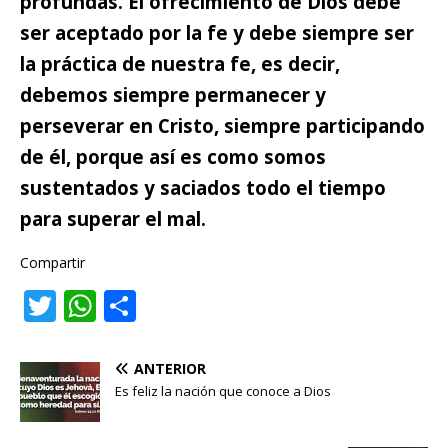
profundas.
El ofrecimiento de Dios debe
ser aceptado por la fe y debe siempre ser
la práctica de nuestra fe, es decir,
debemos siempre permanecer y
perseverar en Cristo, siempre participando
de él, porque así es como somos
sustentados y saciados todo el tiempo
para superar el mal.
Compartir
T
W
C
w
h
o
it
at
m
ANTERIOR
te
s
p
Es feliz la nación que conoce a Dios
r
A
ar