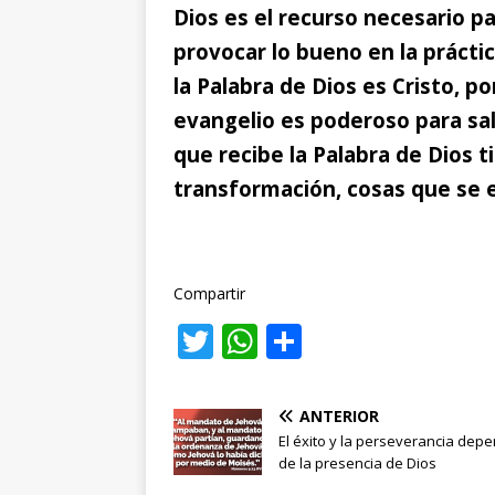
Dios es el recurso necesario pa
provocar lo bueno en la práctica
la Palabra de Dios es Cristo, p
evangelio es poderoso para sal
que recibe la Palabra de Dios t
transformación, cosas que s
Compartir
T
W
C
w
h
o
it
at
m
ANTERIOR
te
s
p
El éxito y la perseverancia dep
de la presencia de Dios
r
A
ar