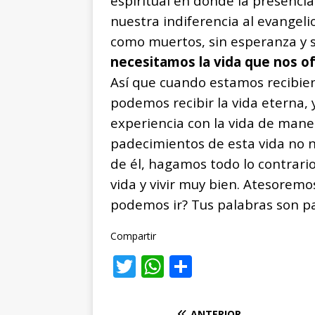
espiritual en donde la presencia
nuestra indiferencia al evangelio
como muertos, sin esperanza y s
necesitamos la vida que nos of
Así que cuando estamos recibien
podemos recibir la vida eterna,
experiencia con la vida de mane
padecimientos de esta vida no 
de él, hagamos todo lo contrario
vida y vivir muy bien. Atesorem
podemos ir? Tus palabras son pa
Compartir
T
W
C
w
h
o
it
at
m
ANTERIOR