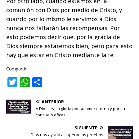
Por otro lado, cuando estamos en la
comunión con Dios por medio de Cristo, y
cuando por lo mismo le servimos a Dios
nunca nos faltarán las recompensas. Por
esto podemos decir que, por la gracia de
Dios siempre estaremos bien, pero para esto
hay que estar en Cristo mediante la fe.
Compartir
T
W
C
w
h
o
it
at
m
ANTERIOR
te
s
p
A Dios sea la gloria por su amor eterno y por su
consuelo eficaz
r
A
ar
SIGUIENTE
p
ti
Dios nos ayuda a superar las pruebas