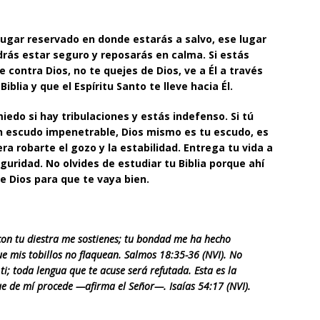
 lugar reservado en donde estarás a salvo, ese lugar
odrás estar seguro y reposarás en calma.
Si estás
ontra Dios, no te quejes de Dios, ve a Él a través
iblia y que el Espíritu Santo te lleve hacia Él.
edo si hay tribulaciones y estás indefenso. Si tú
n escudo impenetrable, Dios mismo es tu escudo, es
a robarte el gozo y la estabilidad. Entrega tu vida a
guridad. No olvides de estudiar tu Biblia porque ahí
e Dios para que te vaya bien.
con tu diestra me sostienes; tu bondad me ha hecho
e mis tobillos no flaquean.
Salmos 18:35-36 (NVI). No
i; toda lengua que te acuse será refutada. Esta es la
 que de mí procede —afirma el Señor—. Isaías 54:17 (NVI).