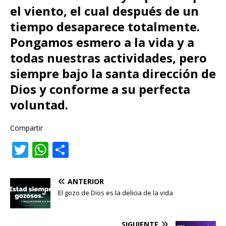
el viento, el cual después de un
tiempo desaparece totalmente.
Pongamos esmero a la vida y a
todas nuestras actividades, pero
siempre bajo la santa dirección de
Dios y conforme a su perfecta
voluntad.
Compartir
T
W
C
w
h
o
it
at
m
ANTERIOR
te
s
p
El gozo de Dios es la delicia de la vida
r
A
ar
SIGUIENTE