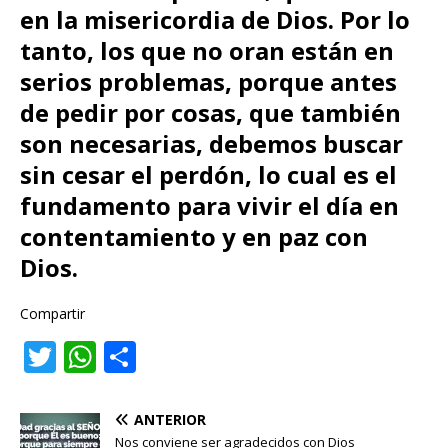
en la misericordia de Dios. Por lo
tanto,
los que no oran están en
serios problemas, porque antes
de pedir por cosas, que también
son necesarias, debemos buscar
sin cesar el perdón,
lo cual es el
fundamento para vivir el día en
contentamiento y en paz con
Dios.
Compartir
T
W
C
w
h
o
it
at
m
ANTERIOR
Nos conviene ser agradecidos con Dios