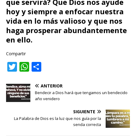
que servirá? Que Dios nos ayude
hoy y siempre a enfocar nuestra
vida en lo más valioso y que nos
haga prosperar abundantemente
en ello.
Compartir
T
W
C
w
h
o
it
at
m
ANTERIOR
te
s
p
Bendecir a Dios hará que tengamos un bendecido
año venidero
r
A
ar
p
ti
SIGUIENTE
La Palabra de Dios es la luz que nos guía por la
p
r
senda correcta