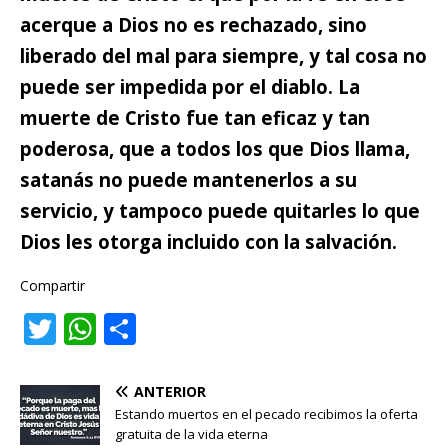
acerque a Dios no es rechazado, sino
liberado del mal para siempre, y tal cosa no
puede ser impedida por el diablo. La
muerte de Cristo fue tan eficaz y tan
poderosa, que a todos los que Dios llama,
satanás no puede mantenerlos a su
servicio, y tampoco puede quitarles lo que
Dios les otorga incluido con la salvación.
Compartir
T
W
C
w
h
o
it
at
m
ANTERIOR
te
s
p
Estando muertos en el pecado recibimos la oferta
gratuita de la vida eterna