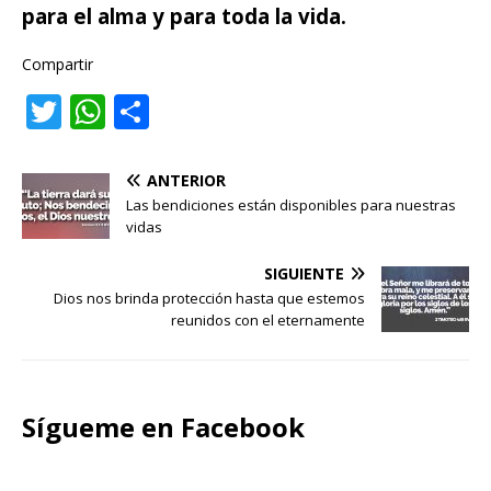
para el alma y para toda la vida.
Compartir
T
W
C
w
h
o
it
at
m
ANTERIOR
te
s
p
Las bendiciones están disponibles para nuestras
vidas
r
A
ar
p
ti
SIGUIENTE
Dios nos brinda protección hasta que estemos
p
r
reunidos con el eternamente
Sígueme en Facebook