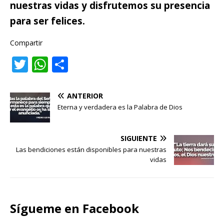
nuestras vidas y disfrutemos su presencia
para ser felices.
Compartir
T
W
C
w
h
o
it
at
m
ANTERIOR
te
s
p
Eterna y verdadera es la Palabra de Dios
r
A
ar
p
ti
SIGUIENTE
Las bendiciones están disponibles para nuestras
p
r
vidas
Sígueme en Facebook