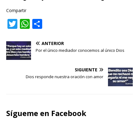
Compartir
T
W
C
w
h
o
it
at
m
ANTERIOR
te
s
p
Por el único mediador conocemos al único Dios
r
A
ar
p
ti
SIGUIENTE
Dios responde nuestra oración con amor
p
r
Sígueme en Facebook