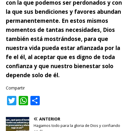
con la que podemos ser perdonados y con
la que sus bendiciones y favores abundan
permanentemente. En estos mismos
momentos de tantas necesidades, Dios
también está mostrándose, para que
nuestra vida pueda estar afianzada por la
fe el él, al aceptar que es digno de toda
confianza y que nuestro bienestar solo
depende solo de él.
Compartir
T
W
C
w
h
o
it
at
m
ANTERIOR
te
s
p
Hagamos todo para la gloria de Dios y confiando