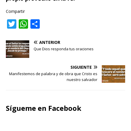
Compartir
T
W
C
w
h
o
it
at
m
ANTERIOR
te
s
p
Que Dios responda tus oraciones
r
A
ar
p
ti
SIGUIENTE
Manifestemos de palabra y de obra que Cristo es
p
r
nuestro salvador
Sígueme en Facebook