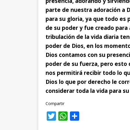
presencia, adorando y sirvien
parte de nuestra adoración a
para su gloria, ya que todo es p
de su poder y fue creado para
tribulación de la vida diaria t
poder de Dios,
en los momentos
Dios contamos con su presencia
poder de su fuerza, pero esto
nos permitirá recibir todo lo 
Dios lo que por derecho le co
considerar toda la vida para su
Compartir
T
W
C
w
h
o