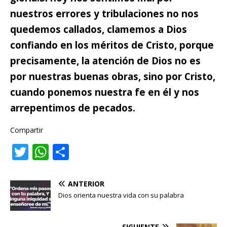
nuestros errores y tribulaciones no nos
quedemos callados,
clamemos a Dios
confiando en los méritos de Cristo, porque
precisamente, la atención de Dios no es
por nuestras buenas obras, sino por Cristo,
cuando ponemos nuestra fe en él y nos
arrepentimos de pecados.
Compartir
T
W
C
w
h
o
it
at
m
ANTERIOR
te
s
p
Dios orienta nuestra vida con su palabra
r
A
ar
SIGUIENTE