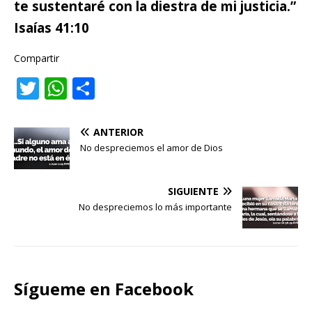
te sustentaré con la diestra de mi justicia.”
Isaías 41:10
Compartir
T
W
C
w
h
o
it
at
m
ANTERIOR
te
s
p
No despreciemos el amor de Dios
r
A
ar
p
ti
SIGUIENTE
No despreciemos lo más importante
p
r
Sígueme en Facebook