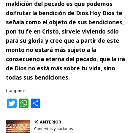
maldición del pecado es que podemos
disfrutar la bendición de Dios.
Hoy Dios te
señala como el objeto de sus bendiciones,
pon tu fe en Cristo, sírvele viviendo sólo
para su gloria y cree que a partir de este
monto no estará más sujeto a la
consecuencia eterna del pecado, que la ira
de Dios no está más sobre tu vida, sino
todas sus bendiciones.
Compartir
T
W
C
w
h
o
it
at
m
ANTERIOR
te
s
p
Contentos y saciados