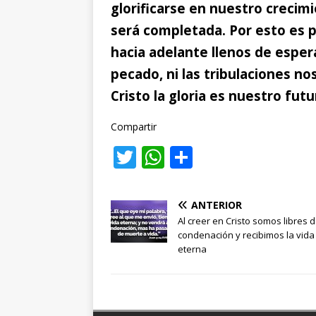
glorificarse en nuestro crecimi
será completada. Por esto es 
hacia adelante llenos de esper
pecado, ni las tribulaciones n
Cristo la gloria es nuestro futu
Compartir
T
W
C
w
h
o
it
at
m
ANTERIOR
te
s
p
Al creer en Cristo somos libres 
condenación y recibimos la vida
r
A
ar
eterna
p
ti
p
r