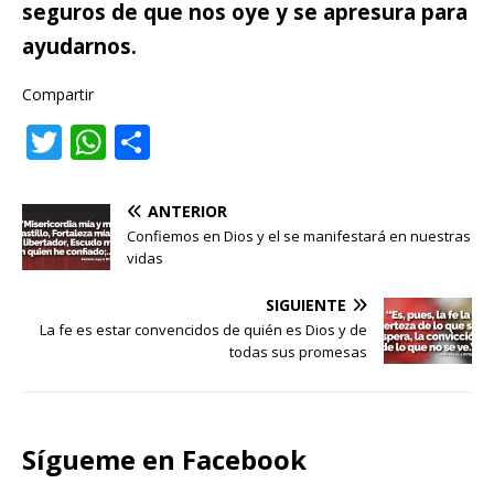
seguros de que nos oye y se apresura para
ayudarnos.
Compartir
T
W
C
w
h
o
it
at
m
ANTERIOR
te
s
p
Confiemos en Dios y el se manifestará en nuestras
vidas
r
A
ar
p
ti
SIGUIENTE
La fe es estar convencidos de quién es Dios y de
p
r
todas sus promesas
Sígueme en Facebook