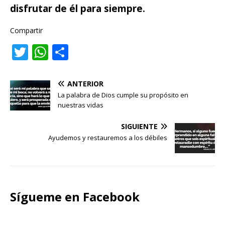
disfrutar de él para siempre.
Compartir
T
W
C
w
h
o
it
at
m
ANTERIOR
te
s
p
La palabra de Dios cumple su propósito en
nuestras vidas
r
A
ar
p
ti
SIGUIENTE
Ayudemos y restauremos a los débiles
p
r
Sígueme en Facebook