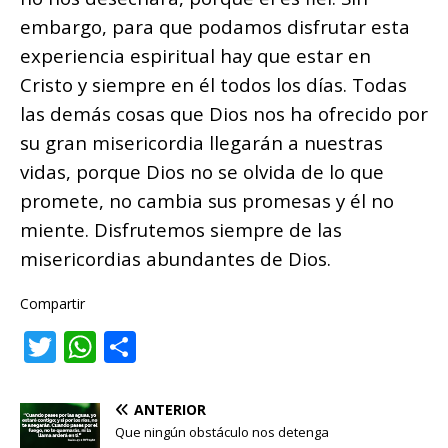
embargo, para que podamos disfrutar esta
experiencia espiritual hay que estar en
Cristo y siempre en él todos los días. Todas
las demás cosas que Dios nos ha ofrecido por
su gran misericordia llegarán a nuestras
vidas, porque Dios no se olvida de lo que
promete, no cambia sus promesas y él no
miente. Disfrutemos siempre de las
misericordias abundantes de Dios.
Compartir
T
W
C
w
h
o
it
at
m
ANTERIOR
te
s
p
Que ningún obstáculo nos detenga