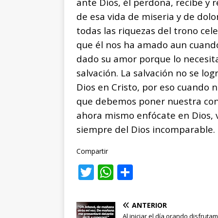
ante Dios, él perdona, recibe y 
de esa vida de miseria y de dolo
todas las riquezas del trono celes
que él nos ha amado aun cuand
dado su amor porque lo necesita
salvación. La salvación no se log
Dios en Cristo, por eso cuando n
que debemos poner nuestra confi
ahora mismo enfócate en Dios, viv
siempre del Dios incomparable.
Compartir
T
W
C
w
h
o
it
at
m
ANTERIOR
Al iniciar el día orando disfruta