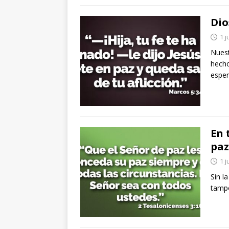
Dio
1 j
Nuest
hecho
esper
En 
paz
1 j
Sin l
tampo