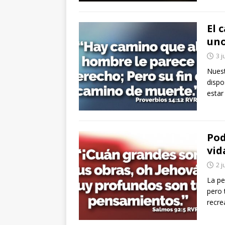
El 
un
3 j
Nuest
dispo
estar
Pod
vid
2 j
La pe
pero 
recre