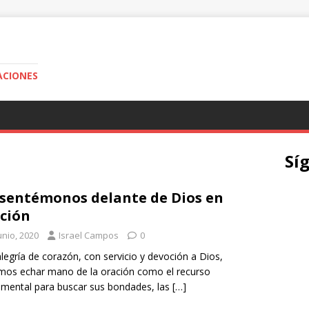
ACIONES
Sí
sentémonos delante de Dios en
ción
unio, 2020
Israel Campos
0
legría de corazón, con servicio y devoción a Dios,
os echar mano de la oración como el recurso
mental para buscar sus bondades, las
[…]