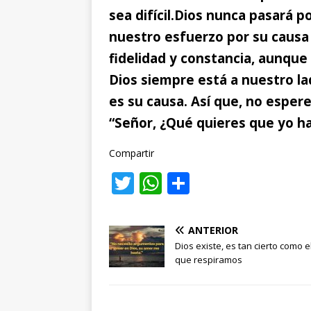
sea difícil.
Dios nunca pasará po
nuestro esfuerzo por su causa
fidelidad y constancia, aunque
Dios siempre está a nuestro la
es su causa. Así que, no espe
“Señor, ¿Qué quieres que yo h
Compartir
T
W
C
w
h
o
it
at
m
ANTERIOR
te
s
p
Dios existe, es tan cierto como e
que respiramos
r
A
ar
p
ti